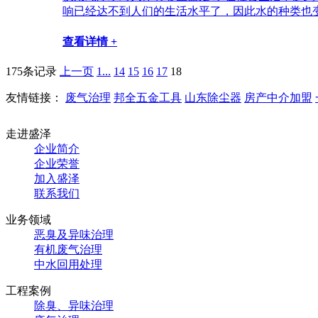
响已经达不到人们的生活水平了，因此水的种类也变得
查看详情 +
175条记录
上一页
1...
14
15
16
17
18
友情链接：
废气治理
邦全五金工具
山东除尘器
房产中介加盟
走进盛泽
企业简介
企业荣誉
加入盛泽
联系我们
业务领域
恶臭及异味治理
有机废气治理
中水回用处理
工程案例
除臭、异味治理